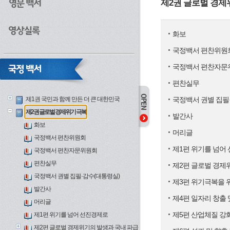
제2권 글로벌 경제
화보
국정백서 편찬위원
국정백서 편찬자문
편찬실무
제1권 국민과 함께 만든 더 큰 대한민국
국정백서 권별 집필
제2권 글로벌 경제위기 극복
발간사
화보
머리글
국정백서 편찬위원회
제1편 위기를 넘어
국정백서 편찬자문위원회
편찬실무
제2편 글로벌 경제
국정백서 권별 집필·감수(대통령실)
제3편 위기극복을 
발간사
제4편 일자리 창출
머리글
제5편 산업체질 강
제1편 위기를 넘어 선진경제로
제2편 글로벌 경제위기의 발생과 국내 파급