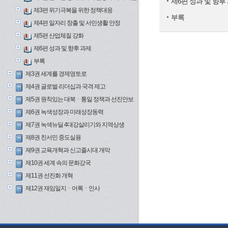
제6편 성과 및 향후
제3편 위기극복을 위한 정책대응
부록
제4편 일자리 창출 및 서민생활 안정
제5편 산업체질 강화
제6편 성과 및 향후 과제
부록
제3권 세계를 경제영토로
제4권 글로벌 리더십과 국격 제고
제5권 원칙있는 대북ㆍ통일 정책과 선진안보
제6권 녹색성장과 미래성장동력
제7권 녹색뉴딜 4대강살리기와 지역상생
제8권 친서민 중도실용
제9권 교육개혁과 신고졸시대 개막
제10권 세계 속의 문화강국
제11권 선진화 개혁
제12권 재임일지ㆍ어록ㆍ인사