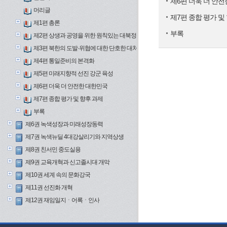
제6편 더욱 더 안
머리글
제7편 종합 평가 및
제1편 총론
부록
제2편 상생과 공영을 위한 원칙있는 대북정책
제3편 북한의 도발·위협에 대한 단호한 대처
제4편 통일준비의 본격화
제5편 미래지향적 선진 강군 육성
제6편 더욱 더 안전한 대한민국
제7편 종합 평가 및 향후 과제
부록
제6권 녹색성장과 미래성장동력
제7권 녹색뉴딜 4대강살리기와 지역상생
제8권 친서민 중도실용
제9권 교육개혁과 신고졸시대 개막
제10권 세계 속의 문화강국
제11권 선진화 개혁
제12권 재임일지ㆍ어록ㆍ인사