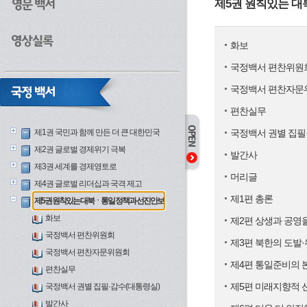
제5권 원칙있는 
화보
국정백서 편찬위원
국정백서 편찬자문
편찬실무
제1권 국민과 함께 만든 더 큰 대한민국
국정백서 권별 집필
제2권 글로벌 경제위기 극복
발간사
제3권 세계를 경제영토로
머리글
제4권 글로벌 리더십과 국격 제고
제1편 총론
제5권 원칙있는 대북ㆍ통일 정책과 선진안보
화보
제2편 상생과 공영
국정백서 편찬위원회
제3편 북한의 도발
국정백서 편찬자문위원회
제4편 통일준비의 
편찬실무
제5편 미래지향적 
국정백서 권별 집필·감수(대통령실)
발간사