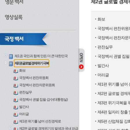
제2권 글로벌 경제
화보
국정백서 편찬위원
국정백서 편찬자문
편찬실무
제1권 국민과 함께 만든 더 큰 대한민국
국정백서 권별 집필
제2권 글로벌 경제위기 극복
발간사
화보
머리글
국정백서 편찬위원회
제1편 위기를 넘어
국정백서 편찬자문위원회
편찬실무
제2편 글로벌 경제
국정백서 권별 집필·감수(대통령실)
제3편 위기극복을 
발간사
제4편 일자리 창출
머리글
제5편 산업체질 강
제1편 위기를 넘어 선진경제로
제2편 글로벌 경제위기의 발생과 국내 파급