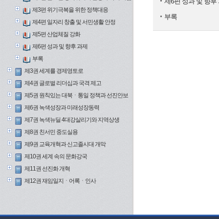
제6편 성과 및 향후
제3편 위기극복을 위한 정책대응
부록
제4편 일자리 창출 및 서민생활 안정
제5편 산업체질 강화
제6편 성과 및 향후 과제
부록
제3권 세계를 경제영토로
제4권 글로벌 리더십과 국격 제고
제5권 원칙있는 대북ㆍ통일 정책과 선진안보
제6권 녹색성장과 미래성장동력
제7권 녹색뉴딜 4대강살리기와 지역상생
제8권 친서민 중도실용
제9권 교육개혁과 신고졸시대 개막
제10권 세계 속의 문화강국
제11권 선진화 개혁
제12권 재임일지ㆍ어록ㆍ인사