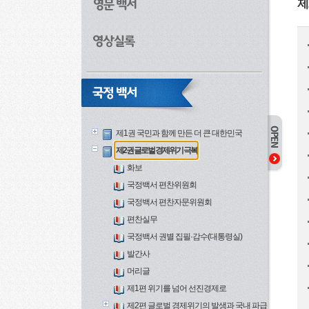
제
제1권 국민과 함께 만든 더 큰 대한민국
제2권 글로벌 경제위기 극복
화보
국정백서 편찬위원회
국정백서 편찬자문위원회
편찬실무
국정백서 권별 집필·감수(대통령실)
발간사
머리글
제1편 위기를 넘어 선진경제로
제2편 글로벌 경제위기의 발생과 국내 파급