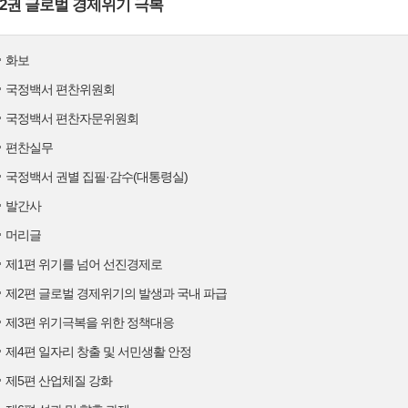
2권 글로벌 경제위기 극복
화보
국정백서 편찬위원회
국정백서 편찬자문위원회
편찬실무
국정백서 권별 집필·감수(대통령실)
발간사
머리글
제1편 위기를 넘어 선진경제로
제2편 글로벌 경제위기의 발생과 국내 파급
제3편 위기극복을 위한 정책대응
제4편 일자리 창출 및 서민생활 안정
제5편 산업체질 강화