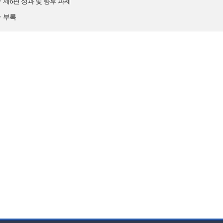
제6편 성과 및 향후 과제
부록