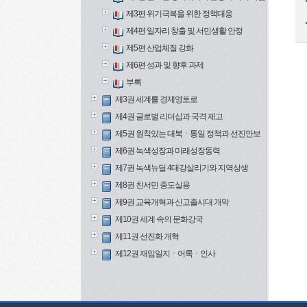
제3편 위기극복을 위한 정책대응
제4편 일자리 창출 및 서민생활 안정
제5편 산업체질 강화
제6편 성과 및 향후 과제
부록
제3권 세계를 경제영토로
제4권 글로벌 리더십과 국격 제고
제5권 원칙있는 대북ㆍ통일 정책과 선진안보
제6권 녹색성장과 미래성장동력
제7권 녹색뉴딜 4대강살리기와 지역상생
제8권 친서민 중도실용
제9권 교육개혁과 신고졸시대 개막
제10권 세계 속의 문화강국
제11권 선진화 개혁
제12권 재임일지ㆍ어록ㆍ인사