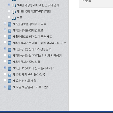
부록
제4편 국정성과에 대한 안팎의 평가
제5편 국정 회고와 미래 제언
부록
제2권 글로벌 경제위기 극복
제3권 세계를 경제영토로
제4권 글로벌 리더십과 국격 제고
제5권 원칙있는 대북ㆍ통일 정책과 선진안보
제6권 녹색성장과 미래성장동력
제7권 녹색뉴딜 4대강살리기와 지역상생
제8권 친서민 중도실용
제9권 교육개혁과 신고졸시대 개막
제10권 세계 속의 문화강국
제11권 선진화 개혁
제12권 재임일지ㆍ어록ㆍ인사