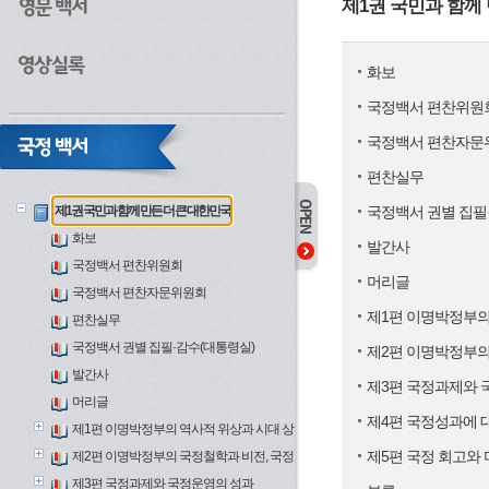
제1권 국민과 함께
화보
국정백서 편찬위원
국정백서 편찬자문
편찬실무
제1권 국민과 함께 만든 더 큰 대한민국
국정백서 권별 집필
화보
발간사
국정백서 편찬위원회
머리글
국정백서 편찬자문위원회
제1편 이명박정부의
편찬실무
국정백서 권별 집필·감수(대통령실)
제2편 이명박정부의
발간사
제3편 국정과제와 
머리글
제4편 국정성과에 
제1편 이명박정부의 역사적 위상과 시대 상황
제5편 국정 회고와 
제2편 이명박정부의 국정철학과 비전, 국정 5년의 전개
제3편 국정과제와 국정운영의 성과