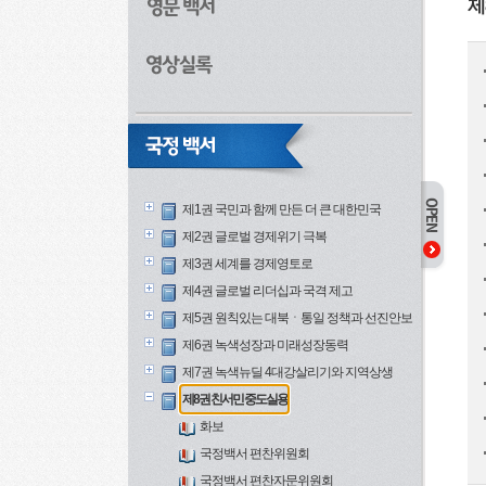
제
제1권 국민과 함께 만든 더 큰 대한민국
제2권 글로벌 경제위기 극복
제3권 세계를 경제영토로
제4권 글로벌 리더십과 국격 제고
제5권 원칙있는 대북ㆍ통일 정책과 선진안보
제6권 녹색성장과 미래성장동력
제7권 녹색뉴딜 4대강살리기와 지역상생
제8권 친서민 중도실용
화보
국정백서 편찬위원회
국정백서 편찬자문위원회