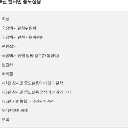
8권 친서민 중도실용
화보
국정백서 편찬위원회
국정백서 편찬자문위원회
편찬실무
국정백서 권별 집필·감수(대통령실)
발간사
머리글
제1편 친서민 중도실용의 배경과 철학
제2편 친서민 중도실용 정책의 성과와 과제
제3편 사회통합과 국민권익 증진
제4편 향후 과제
부록