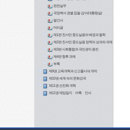
편찬실무
국정백서 권별 집필·감수(대통령실)
발간사
머리글
제1편 친서민 중도실용의 배경과 철학
제2편 친서민 중도실용 정책의 성과와 과제
제3편 사회통합과 국민권익 증진
제4편 향후 과제
부록
제9권 교육개혁과 신고졸시대 개막
제10권 세계 속의 문화강국
제11권 선진화 개혁
제12권 재임일지ㆍ어록ㆍ인사