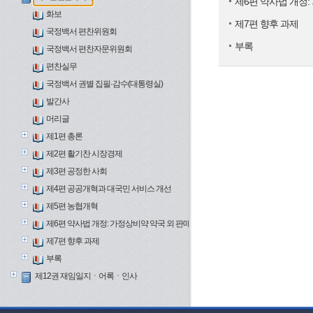
제6편 약사법 개정:
화보
제7편 향후 과제
국정백서 편찬위원회
부록
국정백서 편찬자문위원회
편찬실무
국정백서 권별 집필·감수(대통령실)
발간사
머리글
제1편 총론
제2편 활기찬 시장경제
제3편 공정한 사회
제4편 공공개혁과 대국민 서비스 개선
제5편 농협개혁
제6편 약사법 개정: 가정상비약 약국 외 판매와 보건의료 개혁
제7편 향후 과제
부록
제12권 재임일지ㆍ어록ㆍ인사