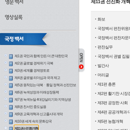
제11권 선진화 개
화보
국정백서 편찬위원
국정백서 편찬자문
편찬실무
제1권 국민과 함께 만든 더 큰 대한민국
국정백서 권별 집필
제2권 글로벌 경제위기 극복
발간사
제3권 세계를 경제영토로
머리글
제4권 글로벌 리더십과 국격 제고
제1편 총론
제5권 원칙있는 대북ㆍ통일 정책과 선진안보
제6권 녹색성장과 미래성장동력
제2편 활기찬 시장
제7권 녹색뉴딜 4대강살리기와 지역상생
제3편 공정한 사회
제8권 친서민 중도실용
제4편 공공개혁과 
제9권 교육개혁과 신고졸시대 개막
제5편 농협개혁
제10권 세계 속의 문화강국
제11권 선진화 개혁