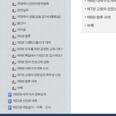
제6편 대학구조개혁
국정백서 편찬자문위원회
제7편 교원의 전문
편찬실무
국정백서 권별 집필·감수(대통령실)
제8편 향후 과제
발간사
부록
머리글
제1편 총론
제2편 ‘신(新)고졸시대’ 개막
제3편 모두를 위한 공정한 교육기회 제공
제4편 획일에서 다양으로: 입시제도의 변화
제5편 창의·인성교육 강화
제6편 대학구조개혁 시작
제7편 교원의 전문성과 책무성 신장
제8편 향후 과제
부록
제10권 세계 속의 문화강국
제11권 선진화 개혁
제12권 재임일지ㆍ어록ㆍ인사