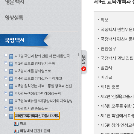
제9권 교육개혁과
화보
국정백서 편찬위원
국정백서 편찬자문
편찬실무
제1권 국민과 함께 만든 더 큰 대한민국
국정백서 권별 집필
제2권 글로벌 경제위기 극복
발간사
제3권 세계를 경제영토로
머리글
제4권 글로벌 리더십과 국격 제고
제5권 원칙있는 대북ㆍ통일 정책과 선진안보
제1편 총론
제6권 녹색성장과 미래성장동력
제2편 ‘신(新)고졸시
제7권 녹색뉴딜 4대강살리기와 지역상생
제3편 모두를 위한
제8권 친서민 중도실용
제4편 획일에서 다
제9권 교육개혁과 신고졸시대 개막
화보
제5편 창의·인성교
국정백서 편찬위원회