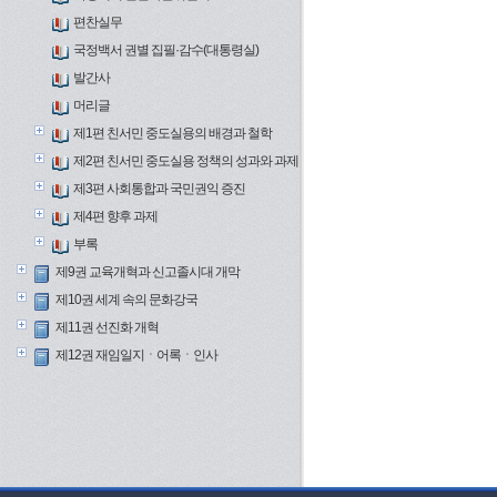
편찬실무
국정백서 권별 집필·감수(대통령실)
발간사
머리글
제1편 친서민 중도실용의 배경과 철학
제2편 친서민 중도실용 정책의 성과와 과제
제3편 사회통합과 국민권익 증진
제4편 향후 과제
부록
제9권 교육개혁과 신고졸시대 개막
제10권 세계 속의 문화강국
제11권 선진화 개혁
제12권 재임일지ㆍ어록ㆍ인사