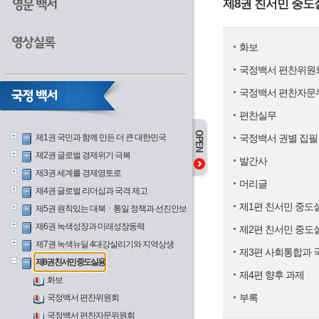
제8권 친서민 중도
화보
국정백서 편찬위원
국정백서 편찬자문
편찬실무
제1권 국민과 함께 만든 더 큰 대한민국
국정백서 권별 집필
제2권 글로벌 경제위기 극복
발간사
제3권 세계를 경제영토로
머리글
제4권 글로벌 리더십과 국격 제고
제1편 친서민 중도
제5권 원칙있는 대북ㆍ통일 정책과 선진안보
제6권 녹색성장과 미래성장동력
제2편 친서민 중도
제7권 녹색뉴딜 4대강살리기와 지역상생
제3편 사회통합과 
제8권 친서민 중도실용
제4편 향후 과제
화보
부록
국정백서 편찬위원회
국정백서 편찬자문위원회