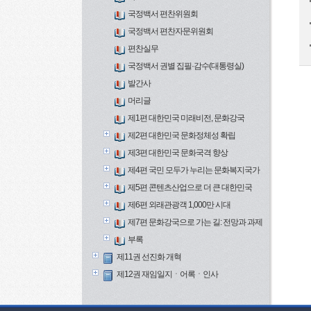
국정백서 편찬위원회
국정백서 편찬자문위원회
편찬실무
국정백서 권별 집필·감수(대통령실)
발간사
머리글
제1편 대한민국 미래비전, 문화강국
제2편 대한민국 문화정체성 확립
제3편 대한민국 문화국격 향상
제4편 국민 모두가 누리는 문화복지국가
제5편 콘텐츠산업으로 더 큰 대한민국
제6편 외래관광객 1,000만 시대
제7편 문화강국으로 가는 길: 전망과 과제
부록
제11권 선진화 개혁
제12권 재임일지ㆍ어록ㆍ인사