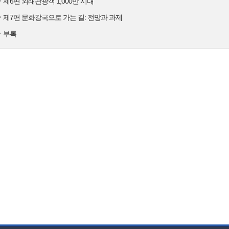
제6편 외래관광객 1,000만 시대
제7편 문화강국으로 가는 길: 전망과 과제
부록