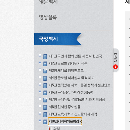
제
제1권 국민과 함께 만든 더 큰 대한민국
제2권 글로벌 경제위기 극복
제3권 세계를 경제영토로
제4권 글로벌 리더십과 국격 제고
제5권 원칙있는 대북ㆍ통일 정책과 선진안보
제6권 녹색성장과 미래성장동력
제7권 녹색뉴딜 4대강살리기와 지역상생
제8권 친서민 중도실용
제9권 교육개혁과 신고졸시대 개막
제10권 세계 속의 문화강국
화보