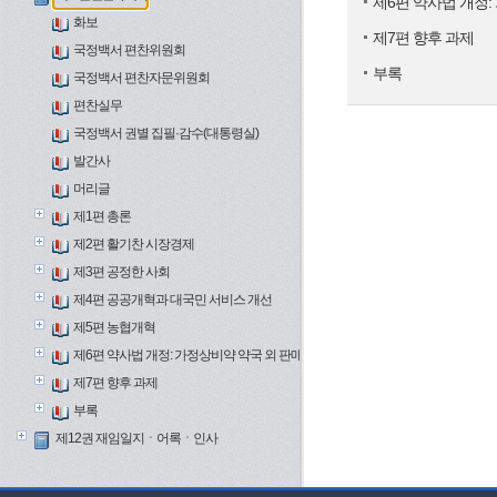
제6편 약사법 개정:
화보
제7편 향후 과제
국정백서 편찬위원회
부록
국정백서 편찬자문위원회
편찬실무
국정백서 권별 집필·감수(대통령실)
발간사
머리글
제1편 총론
제2편 활기찬 시장경제
제3편 공정한 사회
제4편 공공개혁과 대국민 서비스 개선
제5편 농협개혁
제6편 약사법 개정: 가정상비약 약국 외 판매와 보건의료 개혁
제7편 향후 과제
부록
제12권 재임일지ㆍ어록ㆍ인사