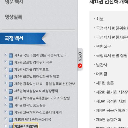
제11권 선진화 개
화보
국정백서 편찬위원
국정백서 편찬자문
편찬실무
제1권 국민과 함께 만든 더 큰 대한민국
국정백서 권별 집필
제2권 글로벌 경제위기 극복
발간사
제3권 세계를 경제영토로
머리글
제4권 글로벌 리더십과 국격 제고
제1편 총론
제5권 원칙있는 대북ㆍ통일 정책과 선진안보
제6권 녹색성장과 미래성장동력
제2편 활기찬 시장
제7권 녹색뉴딜 4대강살리기와 지역상생
제3편 공정한 사회
제8권 친서민 중도실용
제4편 공공개혁과 
제9권 교육개혁과 신고졸시대 개막
제5편 농협개혁
제10권 세계 속의 문화강국
제11권 선진화 개혁