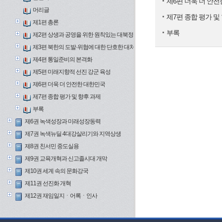
제6편 더욱 더 안
머리글
제7편 종합 평가 및
제1편 총론
부록
제2편 상생과 공영을 위한 원칙있는 대북정책
제3편 북한의 도발·위협에 대한 단호한 대처
제4편 통일준비의 본격화
제5편 미래지향적 선진 강군 육성
제6편 더욱 더 안전한 대한민국
제7편 종합 평가 및 향후 과제
부록
제6권 녹색성장과 미래성장동력
제7권 녹색뉴딜 4대강살리기와 지역상생
제8권 친서민 중도실용
제9권 교육개혁과 신고졸시대 개막
제10권 세계 속의 문화강국
제11권 선진화 개혁
제12권 재임일지ㆍ어록ㆍ인사