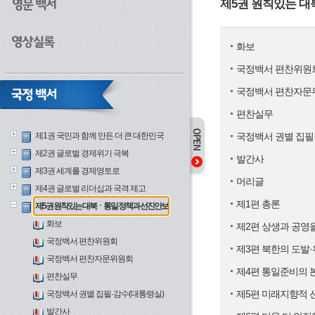
제5권 원칙있는 
화보
국정백서 편찬위원
국정백서 편찬자문
편찬실무
제1권 국민과 함께 만든 더 큰 대한민국
국정백서 권별 집필
제2권 글로벌 경제위기 극복
발간사
제3권 세계를 경제영토로
머리글
제4권 글로벌 리더십과 국격 제고
제1편 총론
제5권 원칙있는 대북ㆍ통일 정책과 선진안보
화보
제2편 상생과 공영
국정백서 편찬위원회
제3편 북한의 도발
국정백서 편찬자문위원회
제4편 통일준비의 
편찬실무
제5편 미래지향적 
국정백서 권별 집필·감수(대통령실)
발간사