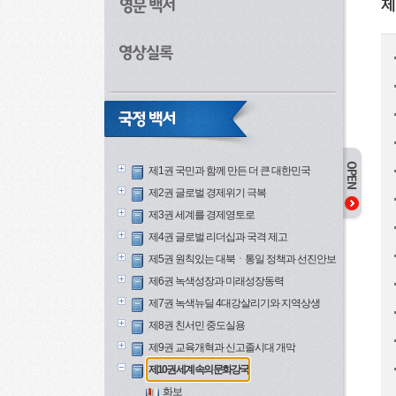
제
제1권 국민과 함께 만든 더 큰 대한민국
제2권 글로벌 경제위기 극복
제3권 세계를 경제영토로
제4권 글로벌 리더십과 국격 제고
제5권 원칙있는 대북ㆍ통일 정책과 선진안보
제6권 녹색성장과 미래성장동력
제7권 녹색뉴딜 4대강살리기와 지역상생
제8권 친서민 중도실용
제9권 교육개혁과 신고졸시대 개막
제10권 세계 속의 문화강국
화보