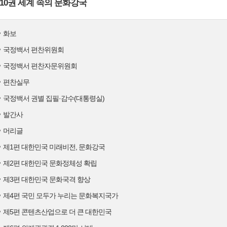
10권 세계 속의 문화강국
화보
국정백서 편찬위원회
국정백서 편찬자문위원회
편찬실무
국정백서 권별 집필·감수(대통령실)
발간사
머리글
제1편 대한민국 미래비전, 문화강국
제2편 대한민국 문화정체성 확립
제3편 대한민국 문화국격 향상
제4편 국민 모두가 누리는 문화복지국가
제5편 콘텐츠산업으로 더 큰 대한민국