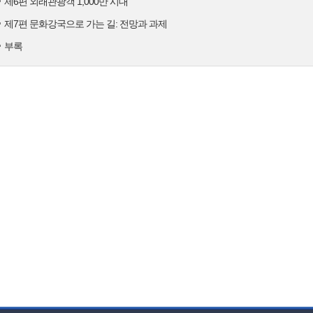
제6편 외래관광객 1,000만 시대
제7편 문화강국으로 가는 길: 전망과 과제
부록