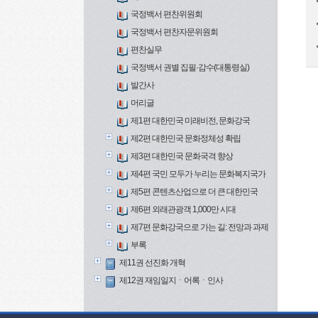
국정백서 편찬위원회
국정백서 편찬자문위원회
편찬실무
국정백서 권별 집필·감수(대통령실)
발간사
머리글
제1편 대한민국 미래비전, 문화강국
제2편 대한민국 문화정체성 확립
제3편 대한민국 문화국격 향상
제4편 국민 모두가 누리는 문화복지국가
제5편 콘텐츠산업으로 더 큰 대한민국
제6편 외래관광객 1,000만 시대
제7편 문화강국으로 가는 길: 전망과 과제
부록
제11권 선진화 개혁
제12권 재임일지ㆍ어록ㆍ인사