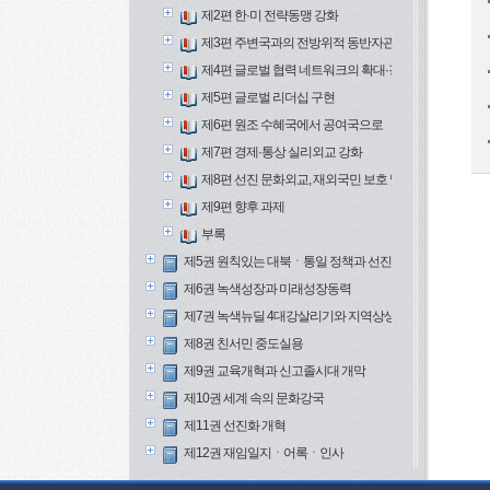
제2편 한·미 전략동맹 강화
제3편 주변국과의 전방위적 동반자관계 구축
제4편 글로벌 협력 네트워크의 확대·강화
제5편 글로벌 리더십 구현
제6편 원조 수혜국에서 공여국으로
제7편 경제·통상 실리외교 강화
제8편 선진 문화외교, 재외국민 보호 및
제9편 향후 과제
부록
제5권 원칙있는 대북ㆍ통일 정책과 선진안보
제6권 녹색성장과 미래성장동력
제7권 녹색뉴딜 4대강살리기와 지역상생
제8권 친서민 중도실용
제9권 교육개혁과 신고졸시대 개막
제10권 세계 속의 문화강국
제11권 선진화 개혁
제12권 재임일지ㆍ어록ㆍ인사