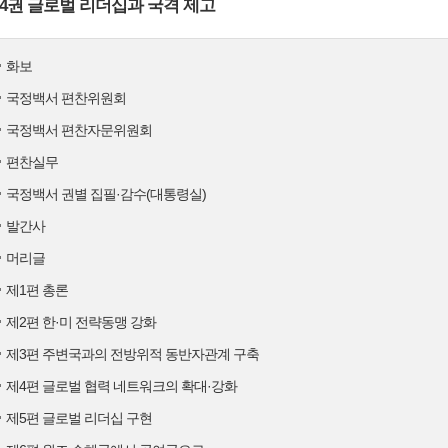
4권 글로벌 리더십과 국격 제고
화보
국정백서 편찬위원회
국정백서 편찬자문위원회
편찬실무
국정백서 권별 집필·감수(대통령실)
발간사
머리글
제1편 총론
제2편 한·미 전략동맹 강화
제3편 주변국과의 전방위적 동반자관계 구축
제4편 글로벌 협력 네트워크의 확대·강화
제5편 글로벌 리더십 구현