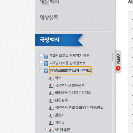
제
제1권 국민과 함께 만든 더 큰 대한민국
제2권 글로벌 경제위기 극복
제3권 세계를 경제영토로
제4권 글로벌 리더십과 국격 제고
화보
국정백서 편찬위원회
국정백서 편찬자문위원회
편찬실무
국정백서 권별 집필·감수(대통령실)
발간사
머리글
제1편 총론