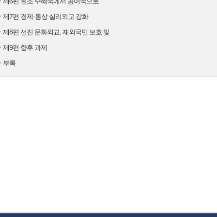
제6편 원조 수혜국에서 공여국으로
제7편 경제·통상 실리외교 강화
제8편 선진 문화외교, 재외국민 보호 및
제9편 향후 과제
부록