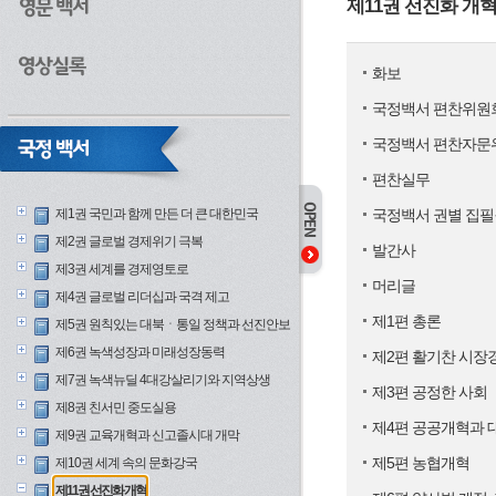
제11권 선진화 개
화보
국정백서 편찬위원
국정백서 편찬자문
편찬실무
제1권 국민과 함께 만든 더 큰 대한민국
국정백서 권별 집필
제2권 글로벌 경제위기 극복
발간사
제3권 세계를 경제영토로
머리글
제4권 글로벌 리더십과 국격 제고
제1편 총론
제5권 원칙있는 대북ㆍ통일 정책과 선진안보
제6권 녹색성장과 미래성장동력
제2편 활기찬 시장
제7권 녹색뉴딜 4대강살리기와 지역상생
제3편 공정한 사회
제8권 친서민 중도실용
제4편 공공개혁과 
제9권 교육개혁과 신고졸시대 개막
제5편 농협개혁
제10권 세계 속의 문화강국
제11권 선진화 개혁