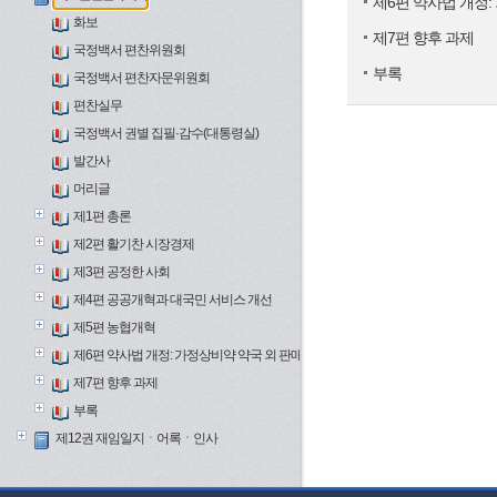
제6편 약사법 개정:
화보
제7편 향후 과제
국정백서 편찬위원회
부록
국정백서 편찬자문위원회
편찬실무
국정백서 권별 집필·감수(대통령실)
발간사
머리글
제1편 총론
제2편 활기찬 시장경제
제3편 공정한 사회
제4편 공공개혁과 대국민 서비스 개선
제5편 농협개혁
제6편 약사법 개정: 가정상비약 약국 외 판매와 보건의료 개혁
제7편 향후 과제
부록
제12권 재임일지ㆍ어록ㆍ인사