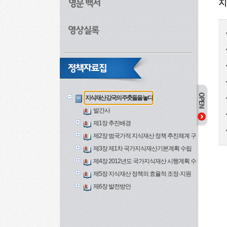
지
지식재산 강국의 주춧돌을 놓다
발간사
제1장 추진배경
제2장 범국가적 지식재산 정책 추진체계 구축
제3장 제1차 국가지식재산기본계획 수립
제4장 2012년도 국가지식재산 시행계획 수립·추진
제5장 지식재산 정책의 효율적 조정·지원
제6장 발전방안