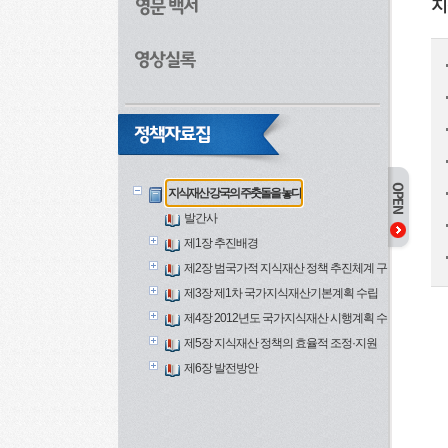
지
지식재산 강국의 주춧돌을 놓다
발간사
제1장 추진배경
제2장 범국가적 지식재산 정책 추진체계 구축
제3장 제1차 국가지식재산기본계획 수립
제4장 2012년도 국가지식재산 시행계획 수립·추진
제5장 지식재산 정책의 효율적 조정·지원
제6장 발전방안