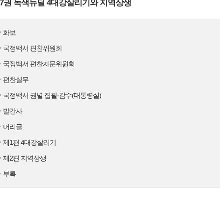
7권 녹색뉴딜 4대강살리기와 지역상생
화보
국정백서 편찬위원회
국정백서 편찬자문위원회
편찬실무
국정백서 권별 집필·감수(대통령실)
발간사
머리글
제1편 4대강살리기
제2편 지역상생
부록