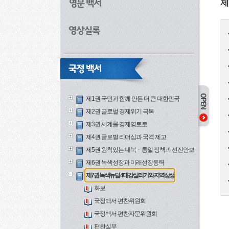
제
제1권 국민과 함께 만든 더 큰 대한민국
제2권 글로벌 경제위기 극복
제3권 세계를 경제영토로
제4권 글로벌 리더십과 국격 제고
제5권 원칙있는 대북ㆍ통일 정책과 선진안보
제6권 녹색성장과 미래성장동력
제7권 녹색뉴딜 4대강살리기와 지역상생
화보
국정백서 편찬위원회
국정백서 편찬자문위원회
편찬실무