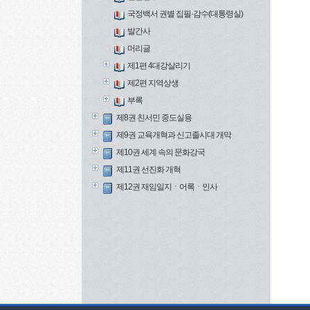
국정백서 권별 집필·감수(대통령실)
발간사
머리글
제1편 4대강살리기
제2편 지역상생
부록
제8권 친서민 중도실용
제9권 교육개혁과 신고졸시대 개막
제10권 세계 속의 문화강국
제11권 선진화 개혁
제12권 재임일지ㆍ어록ㆍ인사