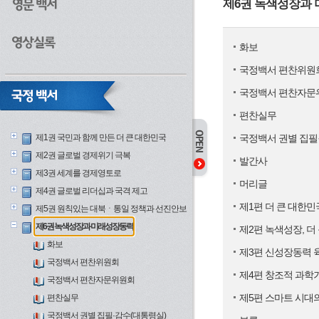
제6권 녹색성장과
화보
국정백서 편찬위원
국정백서 편찬자문
편찬실무
제1권 국민과 함께 만든 더 큰 대한민국
국정백서 권별 집필
제2권 글로벌 경제위기 극복
발간사
제3권 세계를 경제영토로
머리글
제4권 글로벌 리더십과 국격 제고
제1편 더 큰 대한
제5권 원칙있는 대북ㆍ통일 정책과 선진안보
제6권 녹색성장과 미래성장동력
제2편 녹색성장, 더
화보
제3편 신성장동력 
국정백서 편찬위원회
제4편 창조적 과학
국정백서 편찬자문위원회
제5편 스마트 시대
편찬실무
국정백서 권별 집필·감수(대통령실)