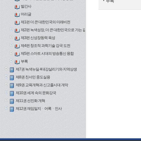
부록
발간사
머리글
제1편 더 큰 대한민국의 미래비전
제2편 녹색성장, 더 큰 대한민국으로 가는 길
제3편 신성장동력 육성
제4편 창조적 과학기술 강국 도전
제5편 스마트 시대의 방송통신 융합
부록
제7권 녹색뉴딜 4대강살리기와 지역상생
제8권 친서민 중도실용
제9권 교육개혁과 신고졸시대 개막
제10권 세계 속의 문화강국
제11권 선진화 개혁
제12권 재임일지ㆍ어록ㆍ인사