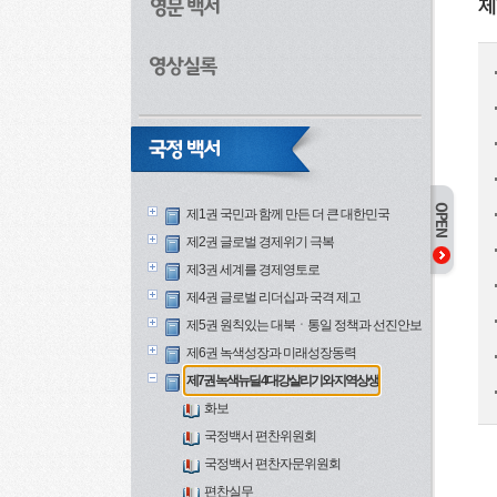
제
제1권 국민과 함께 만든 더 큰 대한민국
제2권 글로벌 경제위기 극복
제3권 세계를 경제영토로
제4권 글로벌 리더십과 국격 제고
제5권 원칙있는 대북ㆍ통일 정책과 선진안보
제6권 녹색성장과 미래성장동력
제7권 녹색뉴딜 4대강살리기와 지역상생
화보
국정백서 편찬위원회
국정백서 편찬자문위원회
편찬실무