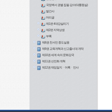
국정백서 권별 집필·감수(대통령실)
발간사
머리글
제1편 4대강살리기
제2편 지역상생
부록
제8권 친서민 중도실용
제9권 교육개혁과 신고졸시대 개막
제10권 세계 속의 문화강국
제11권 선진화 개혁
제12권 재임일지ㆍ어록ㆍ인사