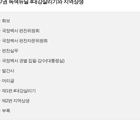
7권 녹색뉴딜 4대강살리기와 지역상생
화보
국정백서 편찬위원회
국정백서 편찬자문위원회
편찬실무
국정백서 권별 집필·감수(대통령실)
발간사
머리글
제1편 4대강살리기
제2편 지역상생
부록