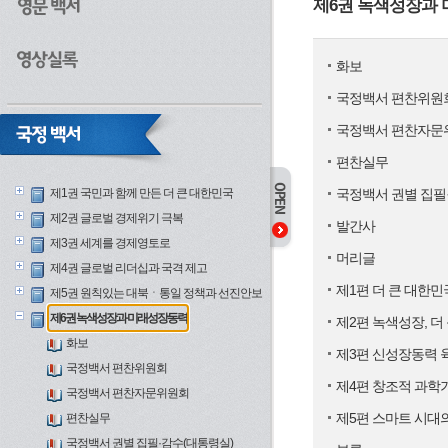
제6권 녹색성장과
화보
국정백서 편찬위원
국정백서 편찬자문
편찬실무
제1권 국민과 함께 만든 더 큰 대한민국
국정백서 권별 집필
제2권 글로벌 경제위기 극복
발간사
제3권 세계를 경제영토로
머리글
제4권 글로벌 리더십과 국격 제고
제1편 더 큰 대한
제5권 원칙있는 대북ㆍ통일 정책과 선진안보
제6권 녹색성장과 미래성장동력
제2편 녹색성장, 더
화보
제3편 신성장동력 
국정백서 편찬위원회
제4편 창조적 과학
국정백서 편찬자문위원회
제5편 스마트 시대
편찬실무
국정백서 권별 집필·감수(대통령실)