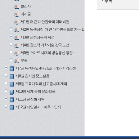
부록
발간사
머리글
제1편 더 큰 대한민국의 미래비전
제2편 녹색성장, 더 큰 대한민국으로 가는 길
제3편 신성장동력 육성
제4편 창조적 과학기술 강국 도전
제5편 스마트 시대의 방송통신 융합
부록
제7권 녹색뉴딜 4대강살리기와 지역상생
제8권 친서민 중도실용
제9권 교육개혁과 신고졸시대 개막
제10권 세계 속의 문화강국
제11권 선진화 개혁
제12권 재임일지ㆍ어록ㆍ인사