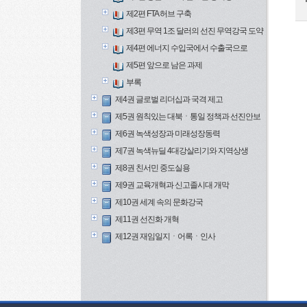
제2편 FTA 허브 구축
제3편 무역 1조 달러의 선진 무역강국 도약
제4편 에너지 수입국에서 수출국으로
제5편 앞으로 남은 과제
부록
제4권 글로벌 리더십과 국격 제고
제5권 원칙있는 대북ㆍ통일 정책과 선진안보
제6권 녹색성장과 미래성장동력
제7권 녹색뉴딜 4대강살리기와 지역상생
제8권 친서민 중도실용
제9권 교육개혁과 신고졸시대 개막
제10권 세계 속의 문화강국
제11권 선진화 개혁
제12권 재임일지ㆍ어록ㆍ인사