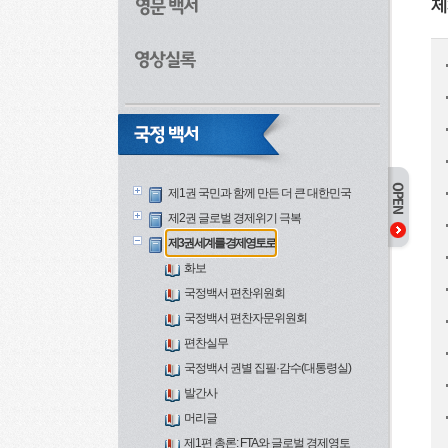
제
제1권 국민과 함께 만든 더 큰 대한민국
제2권 글로벌 경제위기 극복
제3권 세계를 경제영토로
화보
국정백서 편찬위원회
국정백서 편찬자문위원회
편찬실무
국정백서 권별 집필·감수(대통령실)
발간사
머리글
제1편 총론: FTA와 글로벌 경제영토