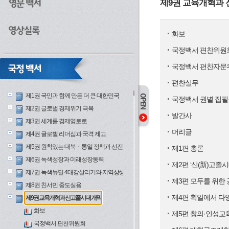
제9권 교육개혁과
화보
국정백서 편찬위원
국정백서 편찬자문
편찬실무
제1권 국민과 함께 만든 더 큰 대한민국
국정백서 권별 집필
제2권 글로벌 경제위기 극복
발간사
제3권 세계를 경제영토로
머리글
제4권 글로벌 리더십과 국격 제고
제5권 원칙있는 대북ㆍ통일 정책과 선진안보
제1편 총론
제6권 녹색성장과 미래성장동력
제2편 ‘신(新)고졸시
제7권 녹색뉴딜 4대강살리기와 지역상생
제3편 모두를 위한
제8권 친서민 중도실용
제4편 획일에서 다
제9권 교육개혁과 신고졸시대 개막
화보
제5편 창의·인성교
국정백서 편찬위원회