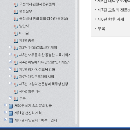
제6편 대학구조개혁
국정백서 편찬자문위원회
제7편 교원의 전문
편찬실무
국정백서 권별 집필·감수(대통령실)
제8편 향후 과제
발간사
부록
머리글
제1편 총론
제2편 ‘신(新)고졸시대’ 개막
제3편 모두를 위한 공정한 교육기회 제공
제4편 획일에서 다양으로: 입시제도의 변화
제5편 창의·인성교육 강화
제6편 대학구조개혁 시작
제7편 교원의 전문성과 책무성 신장
제8편 향후 과제
부록
제10권 세계 속의 문화강국
제11권 선진화 개혁
제12권 재임일지ㆍ어록ㆍ인사