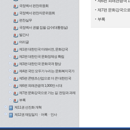
제6편 외래관광객 1,
국정백서 편찬위원회
제7편 문화강국으로 
국정백서 편찬자문위원회
부록
편찬실무
국정백서 권별 집필·감수(대통령실)
발간사
머리글
제1편 대한민국 미래비전, 문화강국
제2편 대한민국 문화정체성 확립
제3편 대한민국 문화국격 향상
제4편 국민 모두가 누리는 문화복지국가
제5편 콘텐츠산업으로 더 큰 대한민국
제6편 외래관광객 1,000만 시대
제7편 문화강국으로 가는 길: 전망과 과제
부록
제11권 선진화 개혁
제12권 재임일지ㆍ어록ㆍ인사