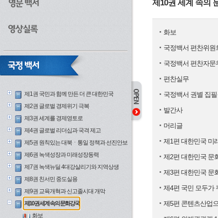
제10권 세계 속의
화보
국정백서 편찬위원
국정백서 편찬자문
편찬실무
제1권 국민과 함께 만든 더 큰 대한민국
국정백서 권별 집필
제2권 글로벌 경제위기 극복
발간사
제3권 세계를 경제영토로
머리글
제4권 글로벌 리더십과 국격 제고
제1편 대한민국 미
제5권 원칙있는 대북ㆍ통일 정책과 선진안보
제6권 녹색성장과 미래성장동력
제2편 대한민국 문
제7권 녹색뉴딜 4대강살리기와 지역상생
제3편 대한민국 문
제8권 친서민 중도실용
제4편 국민 모두가
제9권 교육개혁과 신고졸시대 개막
제5편 콘텐츠산업으
제10권 세계 속의 문화강국
화보