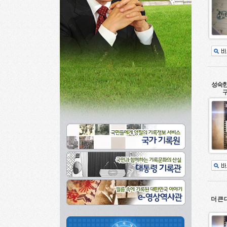
성숙한
구
더 큰