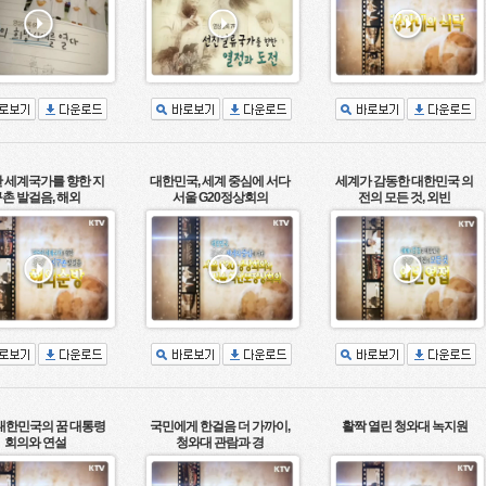
 세계국가를 향한 지
대한민국, 세계 중심에 서다
세계가 감동한 대한민국 의
촌 발걸음, 해외
서울 G20정상회의
전의 모든 것, 외빈
 대한민국의 꿈 대통령
국민에게 한걸음 더 가까이,
활짝 열린 청와대 녹지원
회의와 연설
청와대 관람과 경