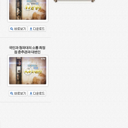
국민과 청와대의 소통 최정
점 춘추관과 대변인