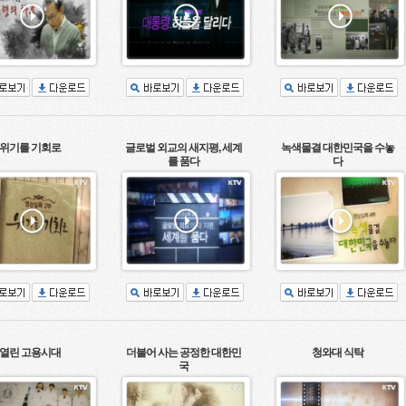
위기를 기회로
글로벌 외교의 새지평, 세계
녹색물결 대한민국을 수놓
를 품다
다
열린 고용시대
더불어 사는 공정한 대한민
청와대 식탁
국