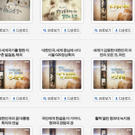
 세계국가를 향한 지
대한민국, 세계 중심에 서다
세계가 감동한 대한민국 의
촌 발걸음, 해외
서울 G20정상회의
전의 모든 것, 외빈
 대한민국의 꿈 대통령
국민에게 한걸음 더 가까이,
활짝 열린 청와대 녹지원
회의와 연설
청와대 관람과 경