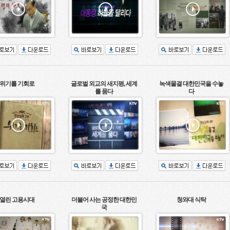
위기를 기회로
글로벌 외교의 새지평, 세계
녹색물결 대한민국을 수놓
를 품다
다
열린 고용시대
더불어 사는 공정한 대한민
청와대 식탁
국