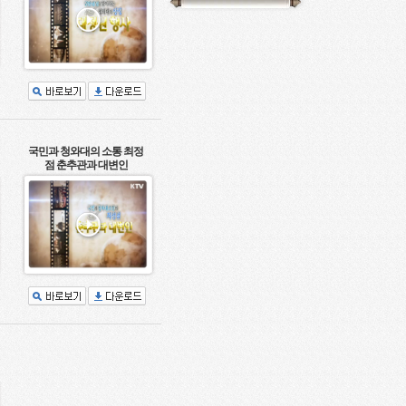
국민과 청와대의 소통 최정
점 춘추관과 대변인