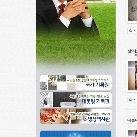
성숙한
구
더 큰