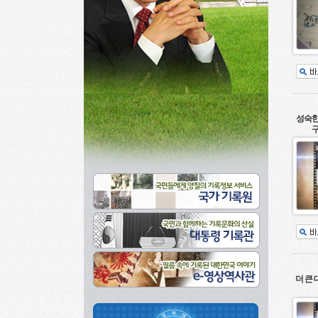
성숙한
구
더 큰