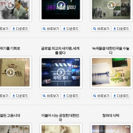
위기를 기회로
글로벌 외교의 새지평, 세계
녹색물결 대한민국을 수놓
를 품다
다
열린 고용시대
더불어 사는 공정한 대한민
청와대 식탁
국