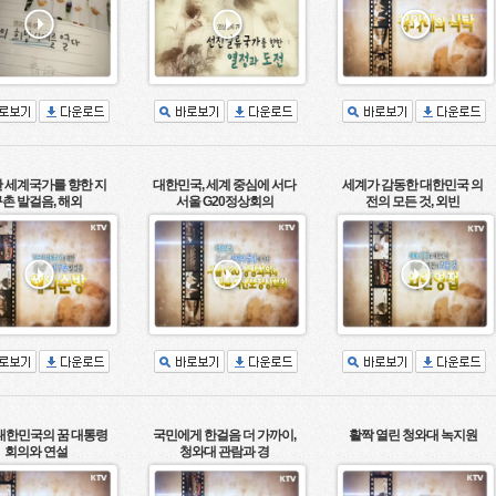
 세계국가를 향한 지
대한민국, 세계 중심에 서다
세계가 감동한 대한민국 의
촌 발걸음, 해외
서울 G20정상회의
전의 모든 것, 외빈
 대한민국의 꿈 대통령
국민에게 한걸음 더 가까이,
활짝 열린 청와대 녹지원
회의와 연설
청와대 관람과 경