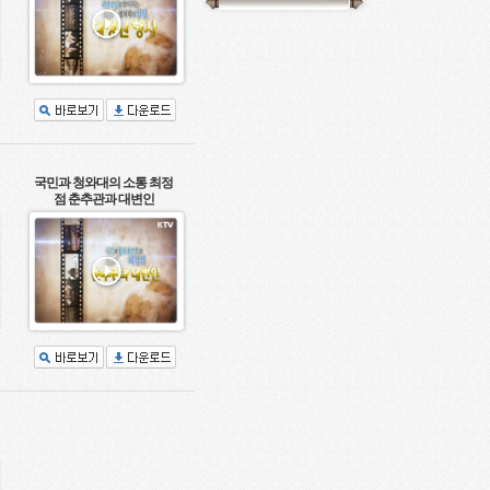
국민과 청와대의 소통 최정
점 춘추관과 대변인