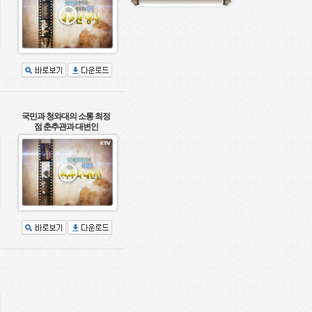
국민과 청와대의 소통 최정
점 춘추관과 대변인