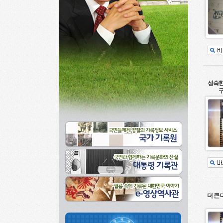
성숙한
구
더 큰