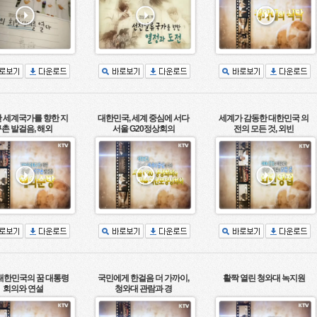
 세계국가를 향한 지
대한민국, 세계 중심에 서다
세계가 감동한 대한민국 의
촌 발걸음, 해외
서울 G20정상회의
전의 모든 것, 외빈
 대한민국의 꿈 대통령
국민에게 한걸음 더 가까이,
활짝 열린 청와대 녹지원
회의와 연설
청와대 관람과 경