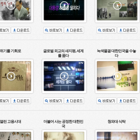
위기를 기회로
글로벌 외교의 새지평, 세계
녹색물결 대한민국을 수놓
를 품다
다
열린 고용시대
더불어 사는 공정한 대한민
청와대 식탁
국