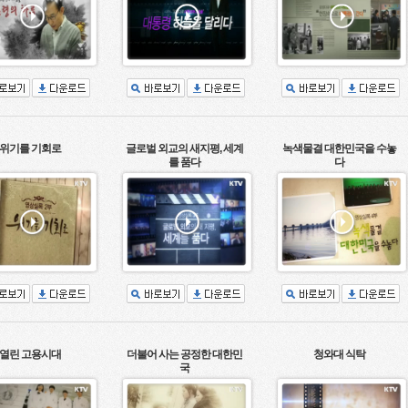
위기를 기회로
글로벌 외교의 새지평, 세계
녹색물결 대한민국을 수놓
를 품다
다
열린 고용시대
더불어 사는 공정한 대한민
청와대 식탁
국