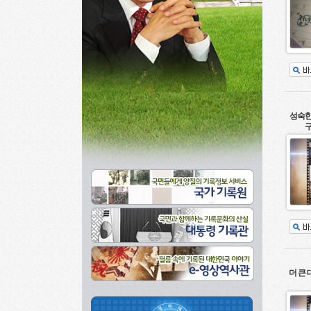
성숙한
구
더 큰