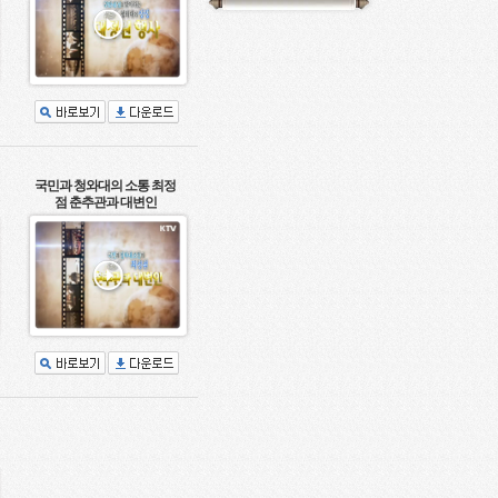
국민과 청와대의 소통 최정
점 춘추관과 대변인