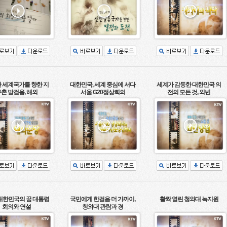
 세계국가를 향한 지
대한민국, 세계 중심에 서다
세계가 감동한 대한민국 의
촌 발걸음, 해외
서울 G20정상회의
전의 모든 것, 외빈
 대한민국의 꿈 대통령
국민에게 한걸음 더 가까이,
활짝 열린 청와대 녹지원
회의와 연설
청와대 관람과 경