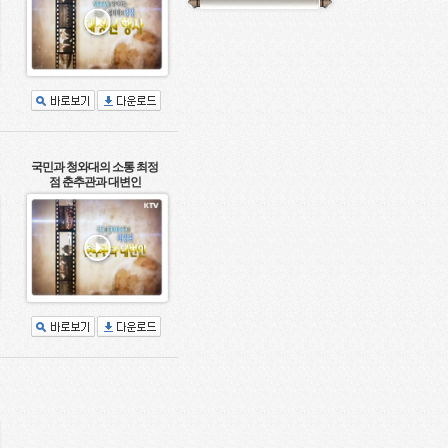
국민과 청와대의 소통 최정
점 춘추관과 대변인