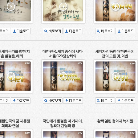
 세계국가를 향한 지
대한민국, 세계 중심에 서다
세계가 감동한 대한민국 의
촌 발걸음, 해외
서울 G20정상회의
전의 모든 것, 외빈
 대한민국의 꿈 대통령
국민에게 한걸음 더 가까이,
활짝 열린 청와대 녹지원
회의와 연설
청와대 관람과 경