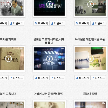
위기를 기회로
글로벌 외교의 새지평, 세계
녹색물결 대한민국을 수놓
를 품다
다
열린 고용시대
더불어 사는 공정한 대한민
청와대 식탁
국