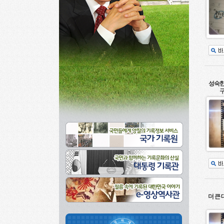
성숙한
구
더 큰