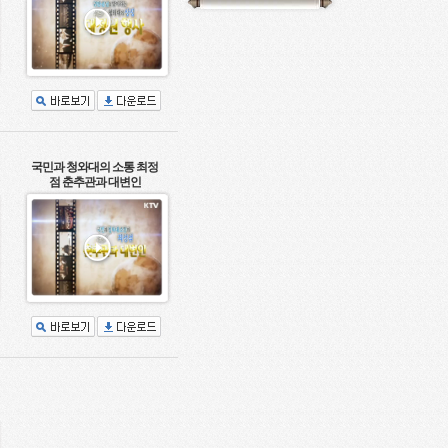
국민과 청와대의 소통 최정
점 춘추관과 대변인