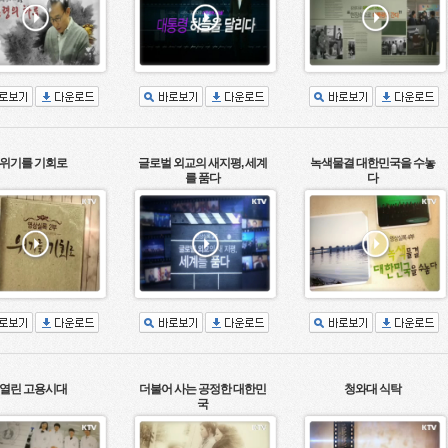
위기를 기회로
글로벌 외교의 새지평, 세계
녹색물결 대한민국을 수놓
를 품다
다
열린 고용시대
더불어 사는 공정한 대한민
청와대 식탁
국