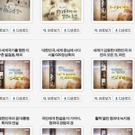
 세계국가를 향한 지
대한민국, 세계 중심에 서다
세계가 감동한 대한민국 의
촌 발걸음, 해외
서울 G20정상회의
전의 모든 것, 외빈
 대한민국의 꿈 대통령
국민에게 한걸음 더 가까이,
활짝 열린 청와대 녹지원
회의와 연설
청와대 관람과 경