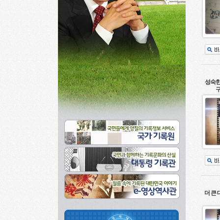
성숙한
구
더 큰